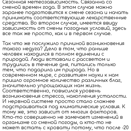
Сезонная метеозависимость. Связанна со
сменой времен года. В этом случае можно
заранее подготовится к смене сезона и начать
принимать соответствующие лекарственные
средства. Во втором случае, имеется ввиду
зависимость от смены погодных условий, здесь
все так же просто, как и в первом случае.
Так что же послужило причиной возникновения
такого недуга? Дело в том, что раньше
человек находился в полном единении с
природой. Люди вставали с рассветом и
трудились в течение дня, питались только
тем, что подарила им природа. Но в
современном мире, с развитием науки к нам
пришло огромное количество различных благ,
значительно упрощающих нам жизнь.
Соответственно, повысился уровень
возникновения стресса, накопления усталости.
И нервной системе просто стало сложнее
подстраиваться под климатические условия. К
тому же, это зависит от многих факторов.
Кто-то совершенно не замечает изменений в
организме со сменой погоды, а кто-то не
может встать с кровати потому, что после -20