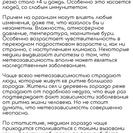
резко стало +4 и дождь. Особенно это касается
людей, со слабым иммунитетом.
Причем на организм могут влиять любые
изменения, даже те, что казалось бы и
незаметны. Влажность, атмосферное
давление, температура, магнитные бури.
Особенно возрастает чувствительность в
переходном подростковом возрасте и, как ни
странно, с наступлением климакса. Некоторые
медики выдвигают гипотезы о том, что
метеозависимость вполне может являться
наследственным заболеванием.
Чаще всего метеозависимостью страдают
люди, которые живут «в ритме большого
города». Жители сел и деревень гораздо реже
страдают от подобного недуга, что еще раз
подтверждает факт зависимости заболевания
от ритма жизни человека. Но не стоит
думать, что метеозависимость совершенно
неопасна.
По статистике, медикам гораздо чаще
приходится сталкиваться с такими вызовами