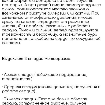
как инфаркты и обмороки во время «буйств
природы». А при резкой смене температуры за
окном, повышается количество звонков о
возможном приступе аллергии или астмы. При
изменении атмосферного давления, многие
сразу начинают страдать от различных
инфекций и проблем, связанных с работой
сердца. Туман и сильный ветер провоцируют
тревожность и бессоницу, а магнитные бури
напоминают о слабости сердечно-сосудистой
системы.
Выделяют 3 стадии метеоризма
.
· Легкая стадия (небольшое недомогание,
тревожность).
· Средняя стадия (скачки давления, нарушения в
работе сердца).
· Тяжелая стадия (Острые боли в области
сердца, затрудненное дыхание, сильное