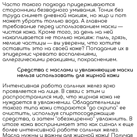
Часто такого подхода придерживаются
сторонники безводного умывания. Тоник без
труда снимет дневной макияж, но жир и пот
может убрать только вода. А главное
требование перед использованием маски —
чистая кожа. Кроме того, за день на ней
накапливается не только макияж: пыль, грязь,
мелкие частицы — вы уверены, что хотите
оставить это на своей коже? Попадание их в
эпидермис чревато воспалениями,
аллергическими реакциями, покраснением.
Средства с маслами и увлажняющие маски
нельзя использовать для жирной кожи
Интенсивная работа сальных желез ярко
проявляется на лице. В связи с этим и
распространился миф, что жирная кожа не
нуждается в увлажнении. Обладательницы
такого типа кожи стараются “до скрипа” ее
очистить, используя спиртосодержащие
средства, а затем “обезжиренно” увлажнить. В
итоге кожа воспринимает это как сигнал к еще
более интенсивной работе сальных желез.
Масла нужны и важны для жирной кожи! Получая